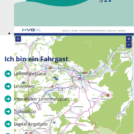
Kommt wie gerufen!
Ich bin ein Fahrgast
Linienfahrpläne
Liniennetz
Interaktiver Liniennetzplan
Ticketshop
Digital Angebote