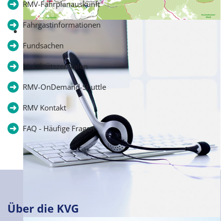
RMV-Fahrplanauskunft
Fahrgastinformationen
Interaktiver Liniennetzplan
Fundsachen
Mobilitätszentralen
RMV-OnDemand-Shuttle
RMV Kontakt
FAQ - Häufige Fragen
Über die KVG