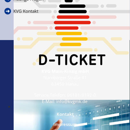
KVG Kontakt
KVG Main-Kinzig mbH
Nürnberger Straße 41
63450 Hanau
Service-Telefon:
06181-9192-0
E-Mail:
info@kvgmk.de
Das Deutschlandticket
Alle Infos!
Kontakt
Impressum