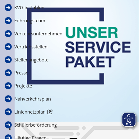
Häufige Fragen
KVG in Zahlen
zur Schülerbeförderung
Führungsteam
Verkehrsunternehmen
Vertriebsstellen
Stellenangebote
Presse
Projekte
Nahverkehrsplan
Liniennetzplan
Schülerbeförderung
Ihre Anfragen, Anregungen & Kritik
Häufige Fragen