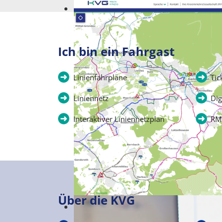
Kommt wie gerufen!
Ich bin ein Fahrgast
Linienfahrpläne
Tic
Liniennetz
Dig
Interaktiver Liniennetzplan
RM
Über die KVG
Interaktiver Liniennetzplan