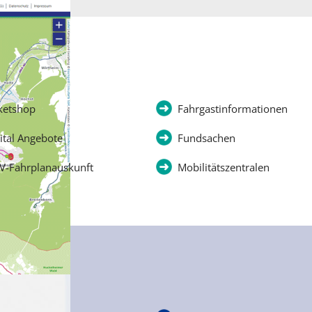
ketshop
Fahrgastinformationen
ital Angebote
Fundsachen
V-Fahrplanauskunft
Mobilitätszentralen