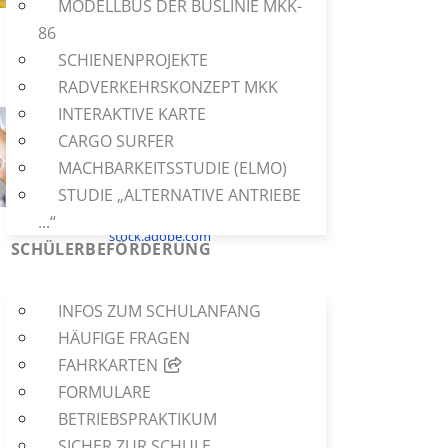
MODELLBUS DER BUSLINIE MKK-
© Zerbor
86
stock.adobe.com
SCHIENENPROJEKTE
RADVERKEHRSKONZEPT MKK
INTERAKTIVE KARTE
CARGO SURFER
MACHBARKEITSSTUDIE (ELMO)
STUDIE „ALTERNATIVE ANTRIEBE
© Prostock-studio
...“
stock.adobe.com
SCHÜLERBEFÖRDERUNG
INFOS ZUM SCHULANFANG
HÄUFIGE FRAGEN
FAHRKARTEN
FORMULARE
BETRIEBSPRAKTIKUM
SICHER ZUR SCHULE