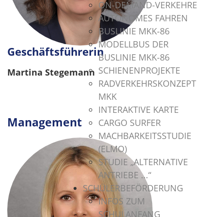
ON-DEMAND-VERKEHRE
AUTONOMES FAHREN
BUSLINIE MKK-86
MODELLBUS DER
Geschäftsführerin
BUSLINIE MKK-86
SCHIENENPROJEKTE
Martina Stegemann
RADVERKEHRSKONZEPT
MKK
.
INTERAKTIVE KARTE
Management
CARGO SURFER
MACHBARKEITSSTUDIE
(ELMO)
STUDIE „ALTERNATIVE
ANTRIEBE ...“
SCHÜLERBEFÖRDERUNG
INFOS ZUM
SCHULANFANG