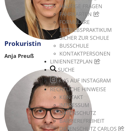
HÄUFIGE FRAGEN
FAHRKARTEN
FORMULARE
BETRIEBSPRAKTIKUM
SICHER ZUR SCHULE
Prokuristin
BUSSCHULE
KONTAKTPERSONEN
Anja Preuß
LINIENNETZPLAN
SUCHE
KVG AUF INSTAGRAM
RECHTLICHE HINWEISE
KONTAKT
IMPRESSUM
DATENSCHUTZ
BARRIEREFREIHEIT
DATENSCHUTZ CARLOS