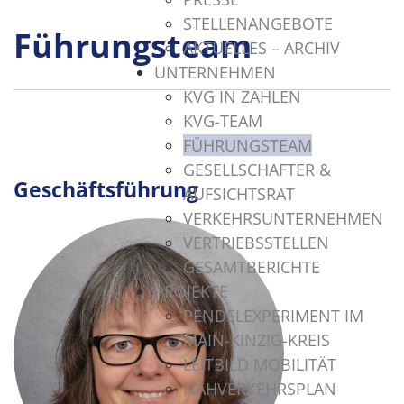
STELLENANGEBOTE
Führungsteam
AKTUELLES – ARCHIV
UNTERNEHMEN
KVG IN ZAHLEN
KVG-TEAM
FÜHRUNGSTEAM
GESELLSCHAFTER &
Geschäftsführung
AUFSICHTSRAT
VERKEHRSUNTERNEHMEN
VERTRIEBSSTELLEN
GESAMTBERICHTE
PROJEKTE
PENDELEXPERIMENT IM
MAIN-KINZIG-KREIS
LEITBILD MOBILITÄT
NAHVERKEHRSPLAN