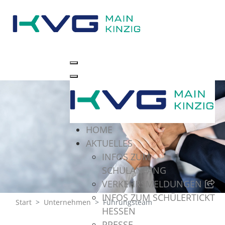
HOME
AKTUELLES
INFOS ZUM
SCHULANFANG
VERKEHRSMELDUNGEN
INFOS ZUM SCHÜLERTICKT
Start
Unternehmen
Führungsteam
HESSEN
PRESSE