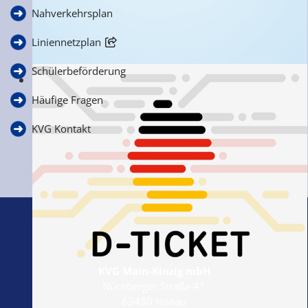
Nahverkehrsplan
Liniennetzplan
Schülerbeförderung
Ihre Anfragen, Anregungen & Kritik
Häufige Fragen
KVG Kontakt
KVG Main-Kinzig mbH
Nürnberger Straße 41
63450 Hanau