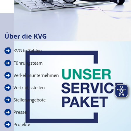
Über die KVG
Häufige Fragen
KVG in Zahlen
zur Schülerbeförderung
Führungsteam
Verkehrsunternehmen
Vertriebsstellen
Stellenangebote
Presse
Projekte