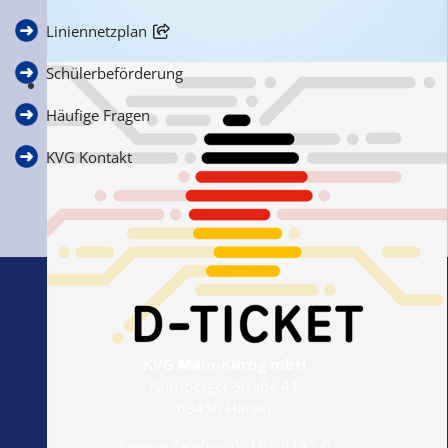
Liniennetzplan
Schülerbeförderung
Ihre Anfragen, Anregungen & Kritik
Häufige Fragen
KVG Kontakt
KVG Main-Kinzig mbH
Nürnberger Straße 41
63450 Hanau
Service-Telefon:
06181-9192-0