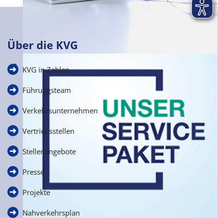
Über die KVG
Häufige Fragen
KVG in Zahlen
zur Schülerbeförderung
Führungsteam
Verkehrsunternehmen
Vertriebsstellen
Stellenangebote
Presse
Projekte
Nahverkehrsplan