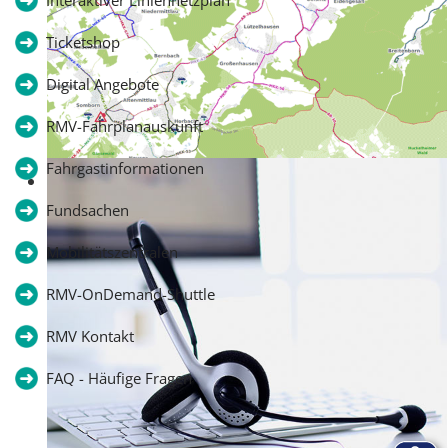
Interaktiver Liniennetzplan
Ticketshop
Digital Angebote
RMV-Fahrplanauskunft
Fahrgastinformationen
Interaktiver Liniennetzplan
Fundsachen
Mobilitätszentralen
RMV-OnDemand-Shuttle
RMV Kontakt
FAQ - Häufige Fragen