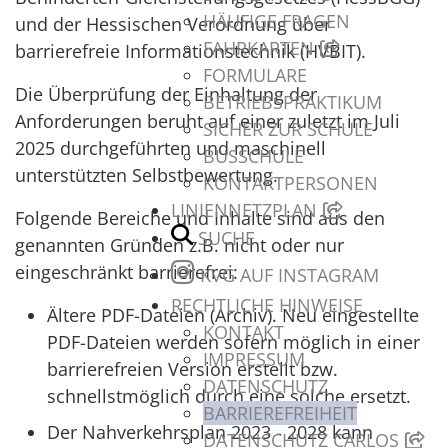
HÄUFIGE FRAGEN
und der Hessischen Verordnung über
FAHRKARTEN
barrierefreie Informationstechnik (HVBIT).
FORMULARE
Die Überprüfung der Einhaltung der
BETRIEBSPRAKTIKUM
Anforderungen beruht auf einer zuletzt im Juli
SICHER ZUR SCHULE
2025 durchgeführten und maschinell
BUSSCHULE
unterstützten Selbstbewertung.
KONTAKTPERSONEN
LINIENNETZPLAN
Folgende Bereiche und Inhalte sind aus den
SUCHE
genannten Gründen z.B. nicht oder nur
eingeschränkt barrierefrei:
KVG AUF INSTAGRAM
RECHTLICHE HINWEISE
Ältere PDF-Dateien (Archiv). Neu eingestellte
KONTAKT
PDF-Dateien werden sofern möglich in einer
IMPRESSUM
barrierefreien Version erstellt bzw.
DATENSCHUTZ
schnellstmöglich durch eine solche ersetzt.
BARRIEREFREIHEIT
Der Nahverkehrsplan 2023 - 2028 kann
DATENSCHUTZ CARLOS