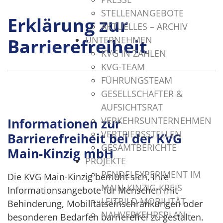
STELLENANGEBOTE
Erklärung zur
AKTUELLES – ARCHIV
UNTERNEHMEN
Barrierefreiheit
KVG IN ZAHLEN
KVG-TEAM
FÜHRUNGSTEAM
GESELLSCHAFTER &
AUFSICHTSRAT
VERKEHRSUNTERNEHMEN
Informationen zur
VERTRIEBSSTELLEN
Barrierefreiheit bei der KVG
GESAMTBERICHTE
Main-Kinzig mbH
PROJEKTE
PENDELEXPERIMENT IM
Die KVG Main-Kinzig bemüht sich, ihre
MAIN-KINZIG-KREIS
Informationsangebote für Menschen mit
LEITBILD MOBILITÄT
Behinderung, Mobilitätseinschränkungen oder
NAHVERKEHRSPLAN
besonderen Bedarfen barrierefrei zu gestalten.