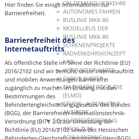
ON-DEMAND-VERKEHRE
Hier finden Sie einige Informationen zur
AUTONOMES FAHREN
Barrierefreiheit.
BUSLINIE MKK-86
MODELLBUS DER
BUSLINIE MKK-86
Barrierefreiheit des
SCHIENENPROJEKTE
Internetauftritts
RADVERKEHRSKONZEPT
MKK
Als öffentliche Stelle im Sinne der Richtlinie (EU)
INTERAKTIVE KARTE
2016/2102 sind wir bemüht, unser Internetauftritt
CARGO SURFER
und mobilen Anwendungen barrierefrei
MACHBARKEITSSTUDIE
zugänglich zu machen im Einklang mit den
(ELMO)
Bestimmungen des
STUDIE „ALTERNATIVE
Behindertengleichstellungsgesetzes des Bundes
ANTRIEBE ...“
(BGG), der Barrierefreien-Informationstechnik-
SCHÜLERBEFÖRDERUNG
Verordnung (BITV 2.0) zur Umsetzung der
INFOS ZUM
Richtlinie (EU) 2016/2102 sowie des Hessischen
SCHULANFANG
Behinderten-Gleichstellungsgesetzes (HessBGG)